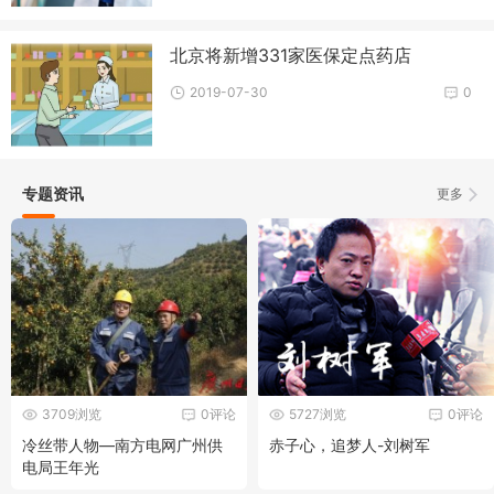
北京将新增331家医保定点药店
2019-07-30
0
专题资讯
更多
3709浏览
0评论
5727浏览
0评论
冷丝带人物—南方电网广州供
赤子心，追梦人-刘树军
电局王年光