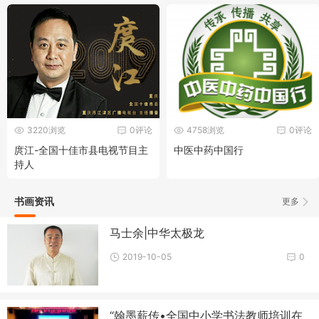
3220浏览
0评论
4758浏览
0评论
庹江-全国十佳市县电视节目主
中医中药中国行
持人
书画资讯
更多
马士余|中华太极龙
2019-10-05
0
“翰墨薪传•全国中小学书法教师培训在