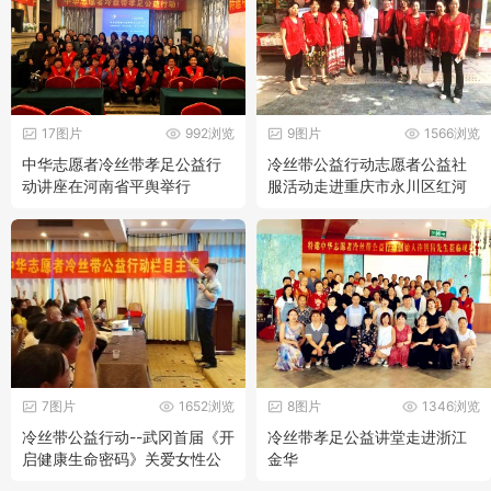
17图片
992浏览
9图片
1566浏览
中华志愿者冷丝带孝足公益行
冷丝带公益行动志愿者公益社
动讲座在河南省平舆举行
服活动走进重庆市永川区红河
路社区
7图片
1652浏览
8图片
1346浏览
冷丝带公益行动--武冈首届《开
冷丝带孝足公益讲堂走进浙江
启健康生命密码》关爱女性公
金华
益讲堂成功举办