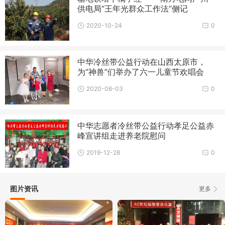
供电局“王年光群众工作法”侧记
2020-10-24
0
中华冷丝带公益行动在山西太原市，
为“神兽”们举办了六一儿童节欢唱会
2020-06-03
0
中华志愿者冷丝带公益行动孝足公益赤
峰宣讲组走进养老院慰问
2019-12-28
0
图片资讯
更多