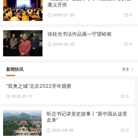
遵义开班
2019-07-30
0
张桂光书法作品展—守望岭南
2019-05-25
0
新闻快讯
更多
“双奥之城”北京2022开年观察
2022-01-17
0
听总书记讲党史故事丨“新中国从这里
走来”
2021-09-26
0