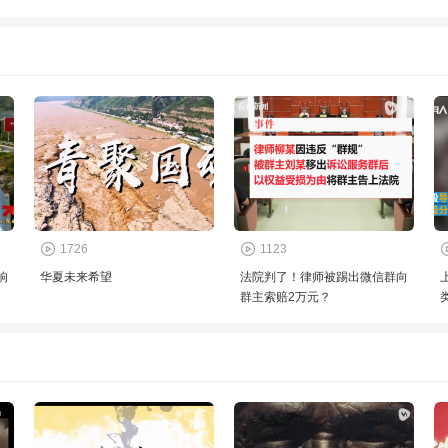
1726
1123
响
华夏未来希望
法院判了！律师被踢出微信群向
群主索赔2万元？