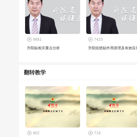
9881
7423
升阳贴相关重点分析
升阳炫慈贴作用原理及有效应
翻转教学
802
719