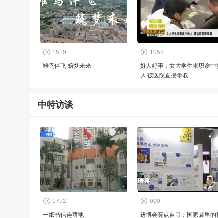
1519
1058
雏鸟伴飞 筑梦未来
好人好事：女大学生求职途中
人 被医院直接录取
中特访谈
1752
600
一纸书信连两地
进博会亮点自寻：国家展里的