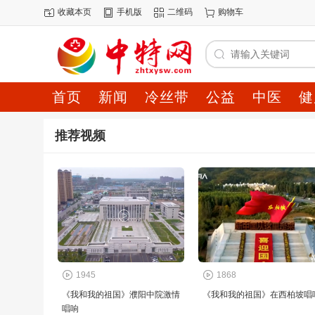
收藏本页
手机版
二维码
购物车
首页
新闻
冷丝带
公益
中医
健
推荐视频
1945
1868
《我和我的祖国》濮阳中院激情
《我和我的祖国》在西柏坡唱
唱响