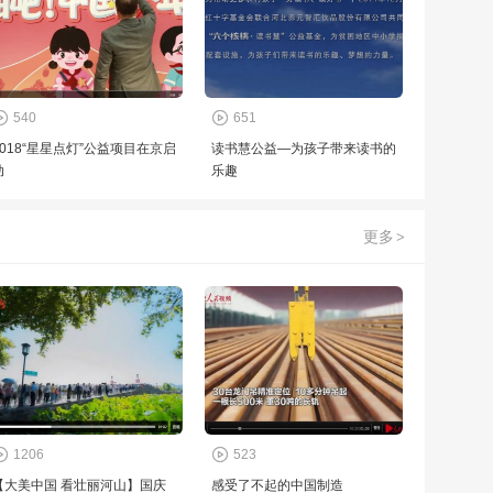
540
651
2018“星星点灯”公益项目在京启
读书慧公益—为孩子带来读书的
动
乐趣
更多
>
1206
523
【大美中国 看壮丽河山】国庆
感受了不起的中国制造