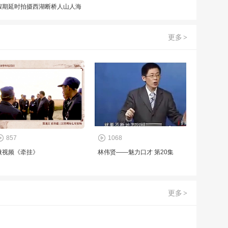
假期延时拍摄西湖断桥人山人海
壮观场面
更多
>
857
1068
微视频《牵挂》
林伟贤——魅力口才 第20集
更多
>