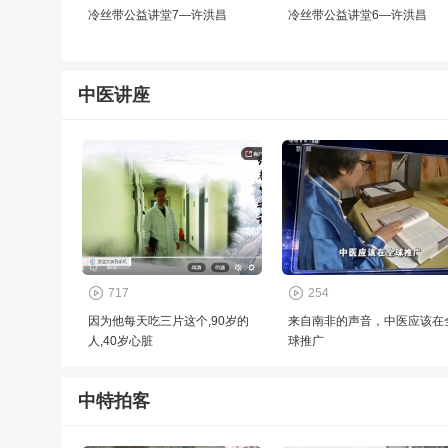
冷丝带公益讲堂7—许洪昌
冷丝带公益讲堂6—许洪昌
中医讲座
717
254
因为他每天吃三片这个,90岁的
来自南非的声音，中医应该在
人,40岁心脏
球推广
中特拍客