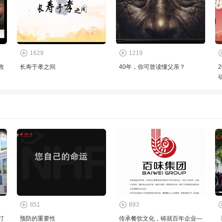
1629
1219
救
长寿于孝之间
40年，你可曾读懂父亲？
851
893
打
预防的重要性
传承餐饮文化，铸就百年企业—