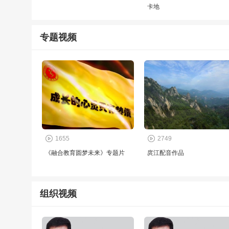
卡地
专题视频
1655
2749
《融合教育圆梦未来》专题片
庹江配音作品
组织视频