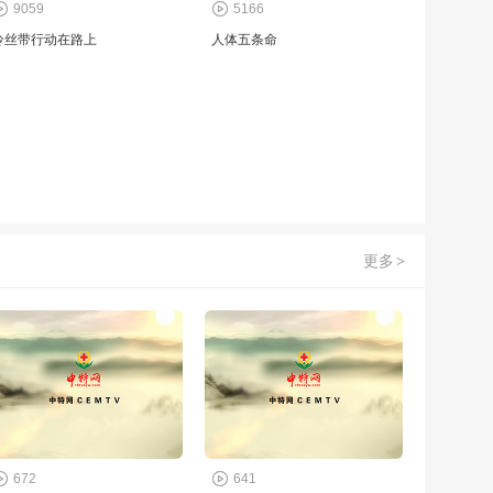
9059
5166
冷丝带行动在路上
人体五条命
更多
>
672
641