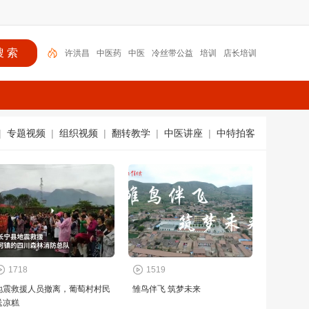
许洪昌
中医药
中医
冷丝带公益
培训
店长培训
翻转教学
新享买
健康
新闻视频
|
专题视频
|
组织视频
|
翻转教学
|
中医讲座
|
中特拍客
1718
1519
地震救援人员撤离，葡萄村村民
雏鸟伴飞 筑梦未来
送凉糕