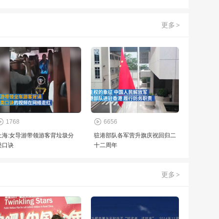
更多
>
1768
6656
上海:女导游带领游客背垃圾分
驻港部队各军营升旗庆祝回归二
类口诀
十二周年
更多
>