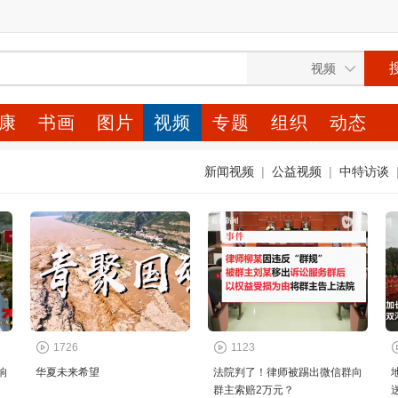
康
书画
图片
视频
专题
组织
动态
新闻视频
|
公益视频
|
中特访谈
1726
1123
响
华夏未来希望
法院判了！律师被踢出微信群向
群主索赔2万元？