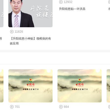
12932
升阳炫慈贴—许洪昌
11826
用
【升阳炫慈小神贴】颈椎病的有
效应用
701
664