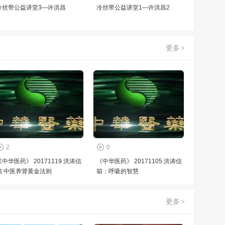
冷丝带公益讲堂3—许洪昌
冷丝带公益讲堂1—许洪昌2
更多
>
2
0
《中华医药》 20171119 洪涛信
《中华医药》 20171105 洪涛信
箱 中医养肾黄金法则
箱：呼吸的智慧
更多
>