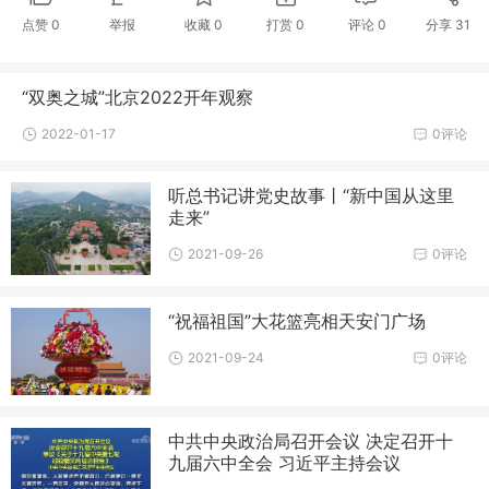
点赞
0
举报
收藏
0
打赏
0
评论
0
分享
31
“双奥之城”北京2022开年观察
2022-01-17
0评论
听总书记讲党史故事丨“新中国从这里
走来”
2021-09-26
0评论
“祝福祖国”大花篮亮相天安门广场
2021-09-24
0评论
中共中央政治局召开会议 决定召开十
九届六中全会 习近平主持会议