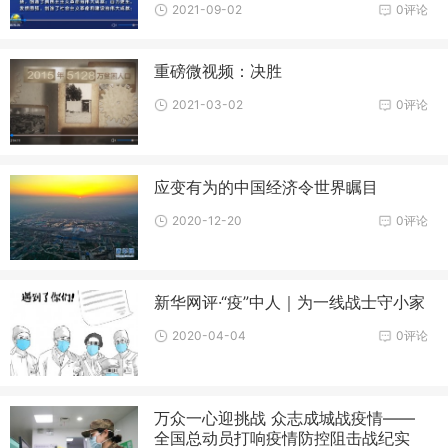
2021-09-02
0评论
重磅微视频：决胜
2021-03-02
0评论
应变有为的中国经济令世界瞩目
2020-12-20
0评论
新华网评·“疫”中人｜为一线战士守小家
2020-04-04
0评论
万众一心迎挑战 众志成城战疫情——
全国总动员打响疫情防控阻击战纪实