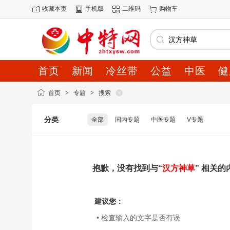
收藏本页
手机版
二维码
购物车
首页
新闻
冷丝带
公益
中医
健
首页
>
专题
>
搜索
分类
全部
国内专题
中医专题
V专题
抱歉，没有找到与“
汉方神草
” 相关的
建议您：
• 检查输入的文字是否有误