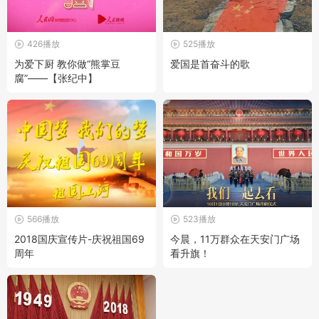
426播放
525播放
为爱下厨 教你做“熊掌豆
爱国是首奋斗的歌
腐”——【张纪中】
566播放
523播放
2018国庆宣传片-庆祝祖国69
今晨，11万群众在天安门广场
周年
看升旗！