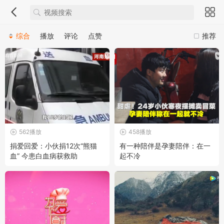
综合
播放
评论
点赞
推荐
562播放
458播放
捐爱回爱：小伙捐12次“熊猫
有一种陪伴是孕妻陪伴：在一
血” 今患白血病获救助
起不冷