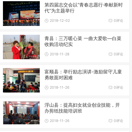
第四届志交会以“青春志愿行·奉献新时
代”为主题举行
2018-12-02
0评论
青县：三万暖心菜 一曲大爱歌—白菜
收购活动纪实
2018-11-28
0评论
富顺县：举行励志演讲-激励留守儿童
勇敢面对困难
2018-11-26
0评论
浮山县：提高妇女就业创业技能，开
办剪纸技能培训班
2018-11-26
0评论