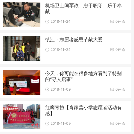
机场卫士闫军政：忠于职守，乐于奉
献
2018-11-24
0评论
镇江：志愿者感恩节献大爱
2018-11-24
0评论
今天，你可能在很多地方看到了特别
的“寻人启事”
2018-11-09
0评论
红鹰青协【肖家营小学志愿者活动有
感】
2018-11-09
0评论